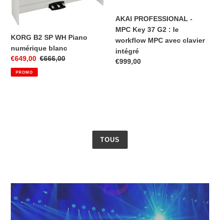
numérique
37
blanc
G2
AKAI PROFESSIONAL -
:
MPC Key 37 G2 : le
le
KORG B2 SP WH Piano
workflow MPC avec clavier
workflow
numérique blanc
intégré
MPC
Prix
€649,00
Prix
€666,00
Prix
€999,00
avec
réduit
normal
normal
PROMO
clavier
intégré
TOUS