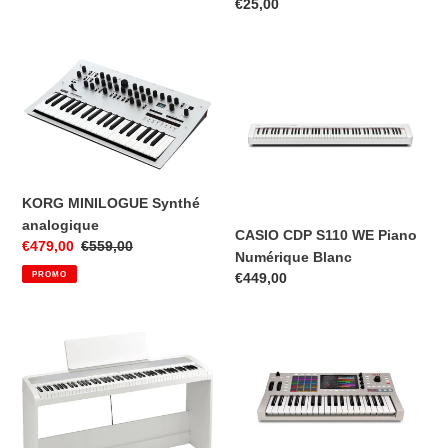
Prix
€25,00
normal
KORG
CASIO
MINILOGUE
CDP
Synthé
S110
analogique
WE
Piano
Numérique
Blanc
KORG MINILOGUE Synthé
analogique
CASIO CDP S110 WE Piano
Prix
€479,00
Prix
€559,00
Numérique Blanc
réduit
normal
PROMO
Prix
€449,00
normal
KORG
AKAI
B2
PROFESSIONAL
SP
-
WH
MPC
Piano
Key