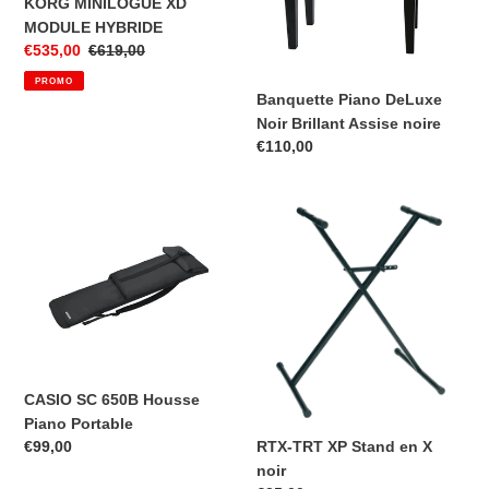
KORG MINILOGUE XD
HYBRIDE
Brillant
MODULE HYBRIDE
Assise
Prix
€535,00
Prix
€619,00
noire
réduit
normal
PROMO
Banquette Piano DeLuxe
Noir Brillant Assise noire
Prix
€110,00
normal
CASIO
RTX-
SC
TRT
650B
XP
Housse
Stand
Piano
en
Portable
X
noir
CASIO SC 650B Housse
Piano Portable
Prix
€99,00
RTX-TRT XP Stand en X
normal
noir