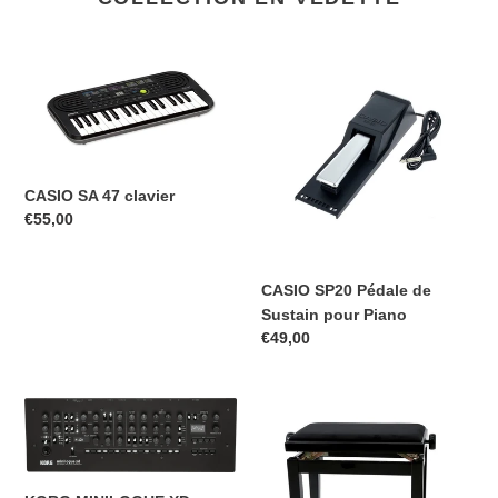
CASIO
CASIO
SA
SP20
47
Pédale
clavier
de
Sustain
pour
CASIO SA 47 clavier
Piano
Prix
€55,00
normal
CASIO SP20 Pédale de
Sustain pour Piano
Prix
€49,00
normal
KORG
Banquette
MINILOGUE
Piano
XD
DeLuxe
MODULE
Noir