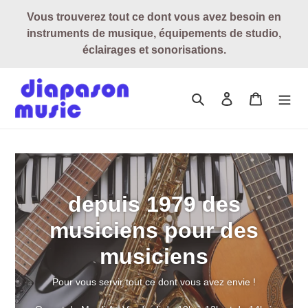
Passer
Vous trouverez tout ce dont vous avez besoin en
au
instruments de musique, équipements de studio,
contenu
éclairages et sonorisations.
Rechercher
Se connecter
Panier
depuis 1979 des
musiciens pour des
musiciens
Pour vous servir tout ce dont vous avez envie !