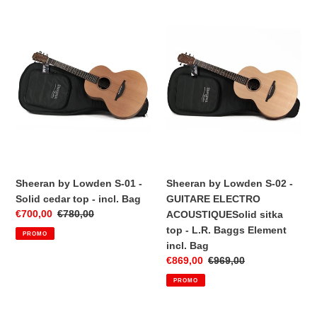
Sheeran
Sheeran
by
by
Lowden
Lowden
S-
S-
01
02
-
-
Solid
GUITARE
cedar
ELECTRO
top
ACOUSTIQUESolid
-
sitka
incl.
top
Bag
-
Sheeran by Lowden S-01 -
Sheeran by Lowden S-02 -
L.R.
Solid cedar top - incl. Bag
GUITARE ELECTRO
Baggs
Prix
€700,00
Prix
€780,00
ACOUSTIQUESolid sitka
Element
réduit
normal
top - L.R. Baggs Element
PROMO
incl.
incl. Bag
Bag
Prix
€869,00
Prix
€969,00
réduit
normal
PROMO