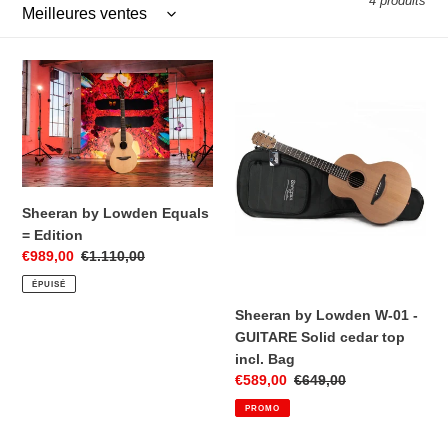
4 produits
Sheeran
Sheeran
by
by
Lowden
Lowden
Equals
W-
=
01
Edition
-
GUITARE
Sheeran by Lowden Equals
Solid
= Edition
cedar
Prix
€989,00
Prix
€1.110,00
top
réduit
normal
ÉPUISÉ
incl.
Bag
Sheeran by Lowden W-01 -
GUITARE Solid cedar top
incl. Bag
Prix
€589,00
Prix
€649,00
réduit
normal
PROMO