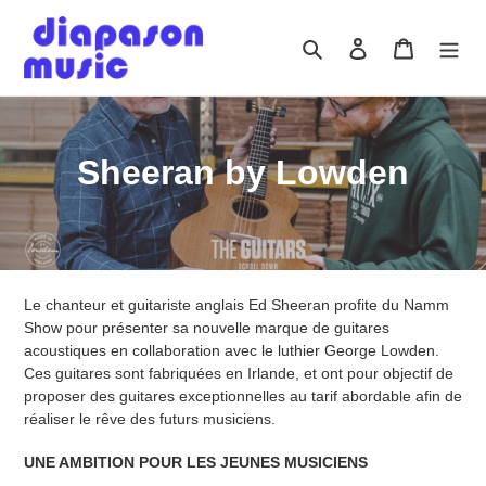
Passer
au
Rechercher
Se connecter
Panier
contenu
C
Sheeran by Lowden
o
l
l
Le chanteur et guitariste anglais Ed Sheeran profite du Namm
e
Show pour présenter sa nouvelle marque de guitares
acoustiques en collaboration avec le luthier George Lowden.
c
Ces guitares sont fabriquées en Irlande, et ont pour objectif de
proposer des guitares exceptionnelles au tarif abordable afin de
t
réaliser le rêve des futurs musiciens.
i
UNE AMBITION POUR LES JEUNES MUSICIENS