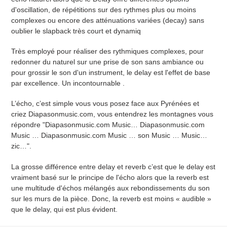
o
d'oscillation, de répétitions sur des rythmes plus ou moins
complexes ou encore des atténuations variées (decay) sans
n
oublier le slapback très court et dynamiq
:
Très employé pour réaliser des rythmiques complexes, pour
redonner du naturel sur une prise de son sans ambiance ou
pour grossir le son d'un instrument, le delay est l'effet de base
par excellence. Un incontournable .
L’écho, c’est simple vous vous posez face aux Pyrénées et
criez Diapasonmusic.com, vous entendrez les montagnes vous
répondre "Diapasonmusic.com Music… Diapasonmusic.com
Music … Diapasonmusic.com Music … son Music … Music…
zic…".
La grosse différence entre delay et reverb c’est que le delay est
vraiment basé sur le principe de l'écho alors que la reverb est
une multitude d'échos mélangés aux rebondissements du son
sur les murs de la pièce. Donc, la reverb est moins « audible »
que le delay, qui est plus évident.