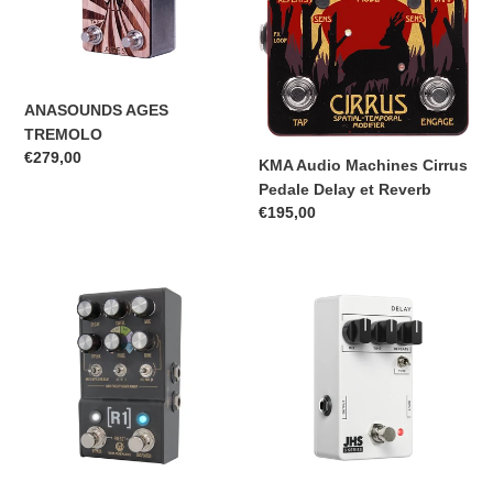
Delay
et
Reverb
ANASOUNDS AGES
TREMOLO
Prix
€279,00
KMA Audio Machines Cirrus
normal
Pedale Delay et Reverb
Prix
€195,00
normal
Walrus
JHS
Audio
3
REVERB
Series
STEREO
Delay
HAUTE
2020
FIDELITE
MAKO
R1.