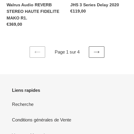
Walrus Audio REVERB
JHS 3 Series Delay 2020
Prix
€119,00
STEREO HAUTE FIDELITE
normal
MAKO R1.
Prix
€369,00
normal
Page 1 sur 4
PAGE
PAGE
PRÉCÉDENTE
SUIVANTE
Liens rapides
Recherche
Conditions générales de Vente