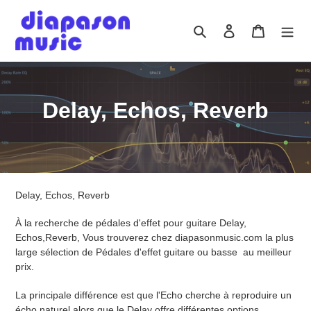
Passer
au
Rechercher
Se connecter
Panier
contenu
C
Delay, Echos, Reverb
o
l
l
Delay, Echos, Reverb
e
À la recherche de pédales d'effet pour guitare Delay,
c
Echos,Reverb, Vous trouverez chez diapasonmusic.com la plus
large sélection de Pédales d'effet guitare ou basse au meilleur
t
prix.
i
La principale différence est que l'Echo cherche à reproduire un
écho naturel alors que le Delay offre différentes options