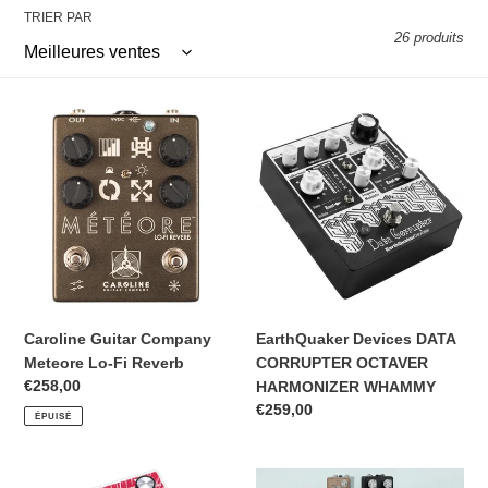
TRIER PAR
26 produits
Caroline
EarthQuaker
Guitar
Devices
Company
DATA
Meteore
CORRUPTER
Lo-
OCTAVER
Fi
HARMONIZER
Reverb
WHAMMY
Caroline Guitar Company
EarthQuaker Devices DATA
Meteore Lo-Fi Reverb
CORRUPTER OCTAVER
Prix
€258,00
HARMONIZER WHAMMY
normal
Prix
€259,00
ÉPUISÉ
normal
EarthQuaker
ANASOUNDS