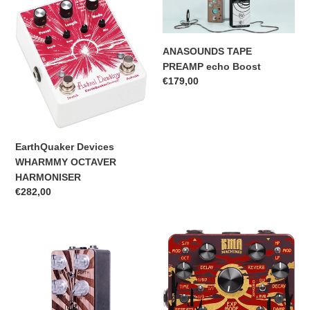
Devices
TAPE
WHARMMY
PREAMP
OCTAVER
echo
ANASOUNDS TAPE
HARMONISER
Boost
PREAMP echo Boost
Prix
€179,00
normal
EarthQuaker Devices
WHARMMY OCTAVER
HARMONISER
Prix
€282,00
normal
ANASOUNDS
KMA
AGES
Audio
TREMOLO
Machines
Cirrus
Pedale