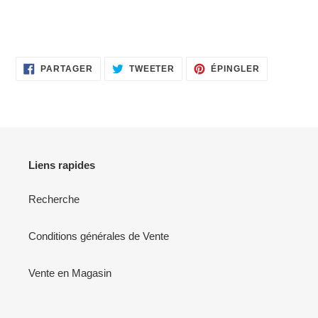
PARTAGER
TWEETER
ÉPINGLER
PARTAGER
TWEETER
ÉPINGLER
SUR
SUR
SUR
FACEBOOK
TWITTER
PINTEREST
Liens rapides
Recherche
Conditions générales de Vente
Vente en Magasin