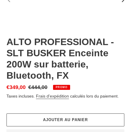
DIAPOSITIVE
DIAP
PRÉCÉDENTE
SUIV
ALTO PROFESSIONAL -
SLT BUSKER Enceinte
200W sur batterie,
Bluetooth, FX
Prix
€349,00
Prix
€444,00
PROMO
réduit
normal
Taxes incluses.
Frais d'expédition
calculés lors du paiement.
AJOUTER AU PANIER