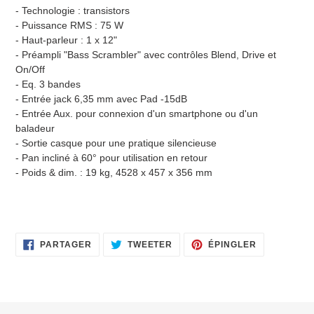
- Technologie : transistors
- Puissance RMS : 75 W
- Haut-parleur : 1 x 12"
- Préampli "Bass Scrambler" avec contrôles Blend, Drive et
On/Off
- Eq. 3 bandes
- Entrée jack 6,35 mm avec Pad -15dB
- Entrée Aux. pour connexion d'un smartphone ou d'un
baladeur
- Sortie casque pour une pratique silencieuse
- Pan incliné à 60° pour utilisation en retour
- Poids & dim. : 19 kg, 4528 x 457 x 356 mm
PARTAGER
TWEETER
ÉPINGLER
PARTAGER
TWEETER
ÉPINGLER
SUR
SUR
SUR
FACEBOOK
TWITTER
PINTEREST