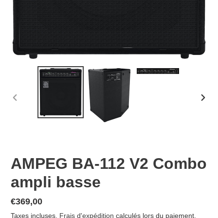
DIAPOSITIVE
DIAP
PRÉCÉDENTE
SUIV
AMPEG BA-112 V2 Combo
ampli basse
Prix
€369,00
normal
Taxes incluses.
Frais d'expédition
calculés lors du paiement.