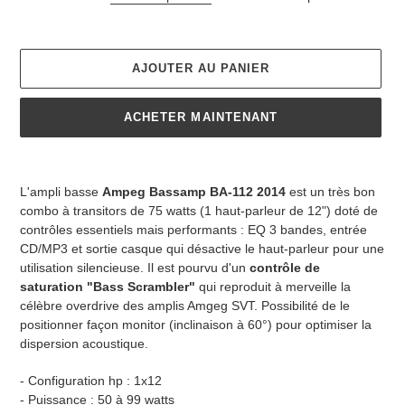
AJOUTER AU PANIER
ACHETER MAINTENANT
Ajout
d'un
L'
ampli basse
Ampeg Bassamp BA-112 2014
est un très bon
produit
combo à transitors de 75 watts (1 haut-parleur de 12") doté de
à
contrôles essentiels mais performants : EQ 3 bandes, entrée
votre
CD/MP3 et sortie casque qui désactive le haut-parleur pour une
panier
utilisation silencieuse. Il est pourvu d'un
contrôle de
saturation "Bass Scrambler"
qui reproduit à merveille la
célèbre overdrive des amplis Amgeg SVT. Possibilité de le
positionner façon monitor (inclinaison à 60°) pour optimiser la
dispersion acoustique.
- Configuration hp : 1x12
- Puissance : 50 à 99 watts