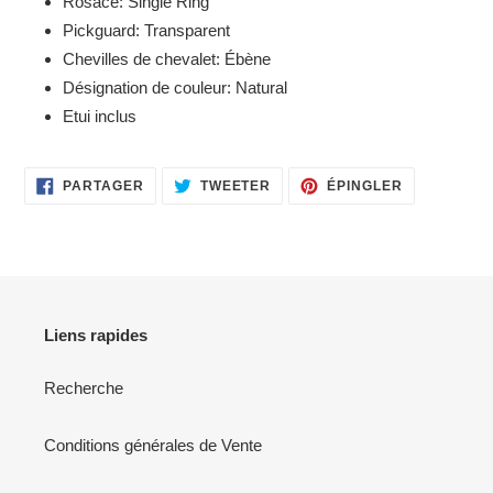
Rosace: Single Ring
Pickguard: Transparent
Chevilles de chevalet: Ébène
Désignation de couleur: Natural
Etui inclus
PARTAGER
TWEETER
ÉPINGLER
PARTAGER
TWEETER
ÉPINGLER
SUR
SUR
SUR
FACEBOOK
TWITTER
PINTEREST
Liens rapides
Recherche
Conditions générales de Vente