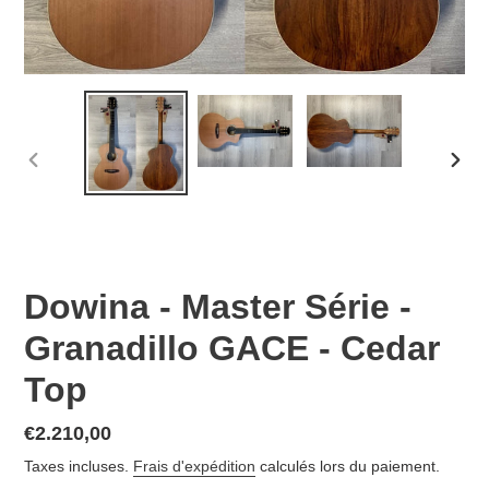
DIAPOSITIVE
DIAP
PRÉCÉDENTE
SUIV
Dowina - Master Série -
Granadillo GACE - Cedar
Top
Prix
€2.210,00
normal
Taxes incluses.
Frais d'expédition
calculés lors du paiement.