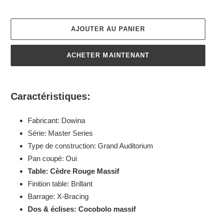
AJOUTER AU PANIER
ACHETER MAINTENANT
Ajout
d'un
Caractéristiques:
produit
à
Fabricant: Dowina
votre
panier
Série: Master Series
Type de construction: Grand Auditorium
Pan coupé: Oui
Table: Cèdre Rouge Massif
Finition table: Brillant
Barrage: X-Bracing
Dos & éclises: Cocobolo massif