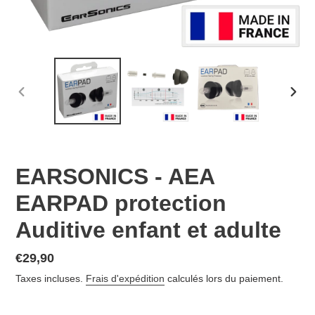
DIAPOSITIVE
DIAP
PRÉCÉDENTE
SUIV
EARSONICS - AEA
EARPAD protection
Auditive enfant et adulte
Prix
€29,90
normal
Taxes incluses.
Frais d'expédition
calculés lors du paiement.