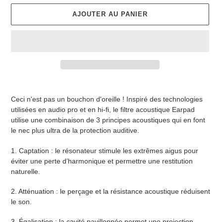
AJOUTER AU PANIER
Ajout
d'un
Ceci n'est pas un bouchon d'oreille ! Inspiré des technologies
produit
utilisées en audio pro et en hi-fi, le filtre acoustique Earpad
à
utilise une combinaison de 3 principes acoustiques qui en font
votre
le nec plus ultra de la protection auditive.
panier
1. Captation : le résonateur stimule les extrêmes aigus pour
éviter une perte d’harmonique et permettre une restitution
naturelle.
2. Atténuation : le perçage et la résistance acoustique réduisent
le son.
3. Égalisation : la cavité pavillonnée permet une projection