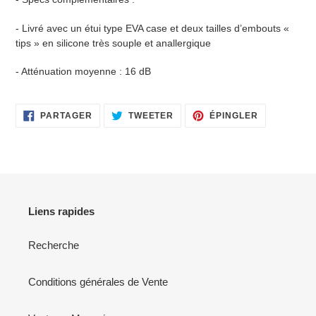
- Livré avec un étui type EVA case et deux tailles d’embouts «
tips » en silicone très souple et anallergique
- Atténuation moyenne : 16 dB
PARTAGER
TWEETER
ÉPINGLER
PARTAGER
TWEETER
ÉPINGLER
SUR
SUR
SUR
FACEBOOK
TWITTER
PINTEREST
Liens rapides
Recherche
Conditions générales de Vente