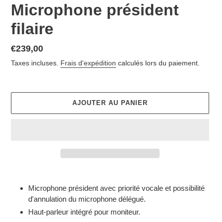
Microphone président
filaire
Prix
€239,00
normal
Taxes incluses.
Frais d'expédition
calculés lors du paiement.
AJOUTER AU PANIER
Ajout
d'un
Microphone président avec priorité vocale et possibilité
produit
d'annulation du microphone délégué.
à
Haut-parleur intégré pour moniteur.
votre