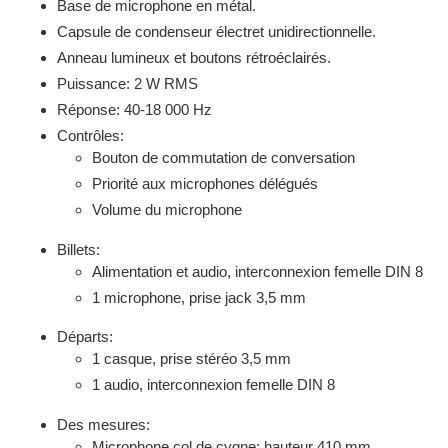
panier
Base de microphone en métal.
Capsule de condenseur électret unidirectionnelle.
Anneau lumineux et boutons rétroéclairés.
Puissance: 2 W RMS
Réponse: 40-18 000 Hz
Contrôles:
Bouton de commutation de conversation
Priorité aux microphones délégués
Volume du microphone
Billets:
Alimentation et audio, interconnexion femelle DIN 8
1 microphone, prise jack 3,5 mm
Départs:
1 casque, prise stéréo 3,5 mm
1 audio, interconnexion femelle DIN 8
Des mesures:
Microphone col de cygne: hauteur 410 mm