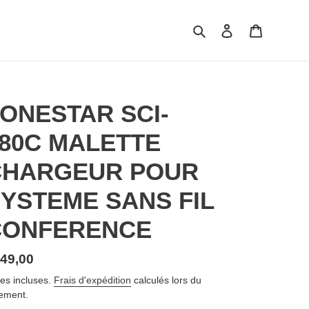
Rechercher
Se connecter
Panier
ONESTAR SCI-
80C MALETTE
CHARGEUR POUR
YSTEME SANS FIL
CONFERENCE
ix
49,00
rmal
es incluses.
Frais d'expédition
calculés lors du
ement.