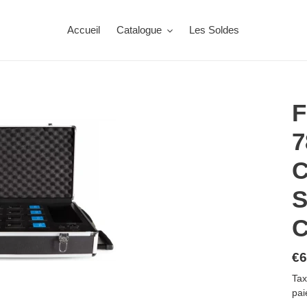
Accueil
Catalogue
Les Soldes
F
7
S
Pr
€6
no
Tax
pai