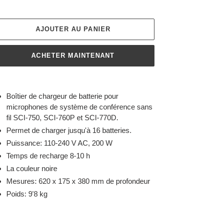
AJOUTER AU PANIER
ACHETER MAINTENANT
ut
n
Boîtier de chargeur de batterie pour
duit
microphones de système de conférence sans
fil SCI-750, SCI-760P et SCI-770D.
re
Permet de charger jusqu'à 16 batteries.
ier
Puissance: 110-240 V AC, 200 W
Temps de recharge 8-10 h
La couleur noire
Mesures: 620 x 175 x 380 mm de profondeur
Poids: 9'8 kg