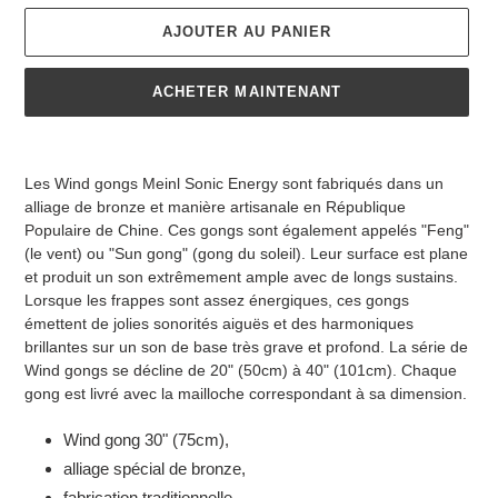
AJOUTER AU PANIER
ACHETER MAINTENANT
Ajout
d'un
Les Wind gongs Meinl Sonic Energy sont fabriqués dans un
produit
alliage de bronze et manière artisanale en République
à
Populaire de Chine. Ces gongs sont également appelés "Feng"
votre
(le vent) ou "Sun gong" (gong du soleil). Leur surface est plane
panier
et produit un son extrêmement ample avec de longs sustains.
Lorsque les frappes sont assez énergiques, ces gongs
émettent de jolies sonorités aiguës et des harmoniques
brillantes sur un son de base très grave et profond. La série de
Wind gongs se décline de 20" (50cm) à 40" (101cm). Chaque
gong est livré avec la mailloche correspondant à sa dimension.
Wind gong 30" (75cm),
alliage spécial de bronze,
fabrication traditionnelle,