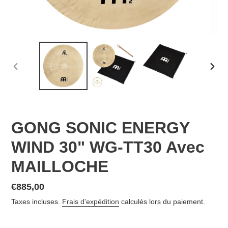
DIAPOSITIVE
DIAP
PRÉCÉDENTE
SUIV
GONG SONIC ENERGY
WIND 30" WG-TT30 Avec
MAILLOCHE
Prix
€885,00
normal
Taxes incluses.
Frais d'expédition
calculés lors du paiement.