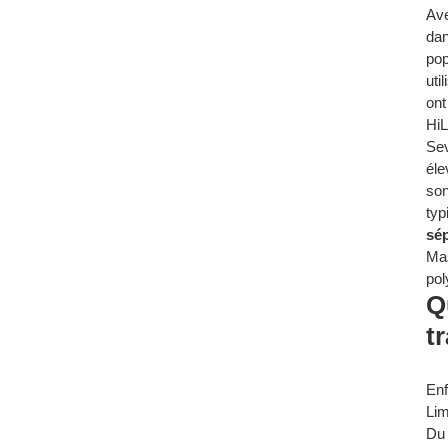
Ave
dan
pop
uti
ont
HiL
Sev
éle
son
typ
sé
Ma
pol
Q
t
Enf
Lim
Du 