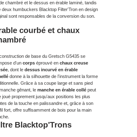
de chambré et le dessus en érable laminé, tandis
 deux humbuckers Blacktop Filter'Tron en design
ginal sont responsables de la conversion du son.
rable courbé et chaux
hambré
construction de base du Gretsch G5435 se
mpose d'un
corps
éprouvé en
chaux creuse
isée
, dont le
dessus incurvé en érable
ellé
donne à la silhouette de l'instrument la forme
ditionnelle. Grâce à sa coupe large et sans pied
manche gênant, le
manche en érable collé
peut
e joué proprement jusqu'aux positions les plus
tes de la touche en palissandre et, grâce à son
fil fort, offre suffisamment de bois pour la main
che.
iltre Blacktop'Trons