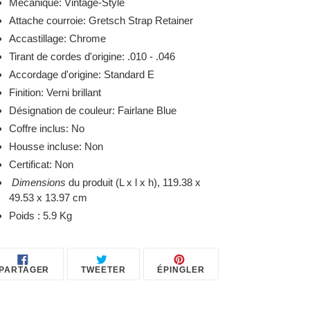
Mécanique: Vintage-Style
Attache courroie: Gretsch Strap Retainer
Accastillage: Chrome
Tirant de cordes d'origine: .010 - .046
Accordage d'origine: Standard E
Finition: Verni brillant
Désignation de couleur: Fairlane Blue
Coffre inclus: No
Housse incluse: Non
Certificat: Non
Dimensions
du produit (L x l x h), 119.38 x
49.53 x 13.97 cm
Poids : 5.9 Kg
PARTAGER
TWEETER
ÉPINGLER
PARTAGER
TWEETER
ÉPINGLER
SUR
SUR
SUR
FACEBOOK
TWITTER
PINTEREST