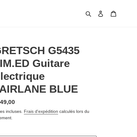
Rechercher
Se connecter
Panier
RETSCH G5435
IM.ED Guitare
lectrique
AIRLANE BLUE
ix
49,00
rmal
es incluses.
Frais d'expédition
calculés lors du
ement.