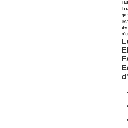
l'a
là 
gar
par
de 
rég
L
E
F
E
d'