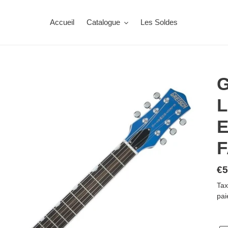
Accueil
Catalogue
Les Soldes
G
L
E
F
Pr
€5
no
Tax
pai