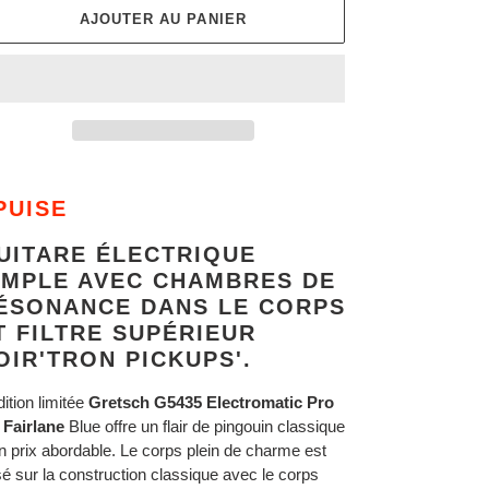
AJOUTER AU PANIER
ut
n
PUISE
duit
UITARE ÉLECTRIQUE
re
IMPLE AVEC CHAMBRES DE
ier
ÉSONANCE DANS LE CORPS
T FILTRE SUPÉRIEUR
OIR'TRON PICKUPS'.
dition limitée
Gretsch G5435 Electromatic Pro
 Fairlane
Blue offre un flair de pingouin classique
n prix abordable. Le corps plein de charme est
é sur la construction classique avec le corps