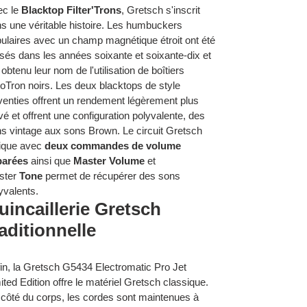
c le
Blacktop Filter'Trons
, Gretsch s'inscrit
s une véritable histoire. Les humbuckers
ulaires avec un champ magnétique étroit ont été
lisés dans les années soixante et soixante-dix et
 obtenu leur nom de l'utilisation de boîtiers
oTron noirs. Les deux blacktops de style
enties offrent un rendement légèrement plus
vé et offrent une configuration polyvalente, des
s vintage aux sons Brown. Le circuit Gretsch
ique avec
deux commandes de volume
parées
ainsi que
Master Volume
et
ster
Tone
permet de récupérer des sons
yvalents.
uincaillerie Gretsch
raditionnelle
in, la Gretsch G5434 Electromatic Pro Jet
ited Edition offre le matériel Gretsch classique.
côté du corps, les cordes sont maintenues à