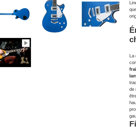
Lin
que
ori
É
c
La 
co
fra
lam
tra
de 
êtr
hau
pro
gau
F