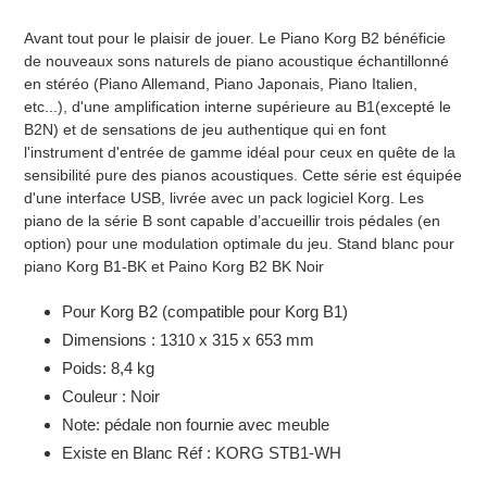
Ajout
d'un
Avant tout pour le plaisir de jouer. Le Piano Korg B2 bénéficie
produit
de nouveaux sons naturels de piano acoustique échantillonné
à
en stéréo (Piano Allemand, Piano Japonais, Piano Italien,
votre
etc...), d'une amplification interne supérieure au B1(excepté le
panier
B2N) et de sensations de jeu authentique qui en font
l'instrument d'entrée de gamme idéal pour ceux en quête de la
sensibilité pure des pianos acoustiques. Cette série est équipée
d'une interface USB, livrée avec un pack logiciel Korg. Les
piano de la série B sont capable d’accueillir trois pédales (en
option) pour une modulation optimale du jeu. Stand blanc pour
piano Korg B1-BK et Paino Korg B2 BK Noir
Pour Korg B2 (compatible pour Korg B1)
Dimensions : 1310 x 315 x 653 mm
Poids: 8,4 kg
Couleur : Noir
Note: pédale non fournie avec meuble
Existe en Blanc Réf : KORG STB1-WH