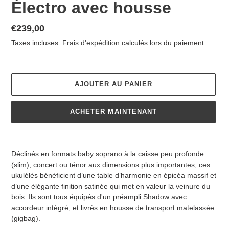
Électro avec housse
Prix
€239,00
normal
Taxes incluses.
Frais d'expédition
calculés lors du paiement.
AJOUTER AU PANIER
ACHETER MAINTENANT
Ajout
d'un
Déclinés en formats baby soprano à la caisse peu profonde
produit
(slim), concert ou ténor aux dimensions plus importantes, ces
à
ukulélés bénéficient d’une table d’harmonie en épicéa massif et
votre
d’une élégante finition satinée qui met en valeur la veinure du
panier
bois. Ils sont tous équipés d'un préampli Shadow avec
accordeur intégré, et livrés en housse de transport matelassée
(gigbag).