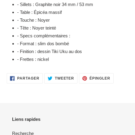
- Sillets : Graphite noir 34 mm / 53 mm
- Table : Épicéa massif
- Touche : Noyer
- Tête : Noyer teinté
- Specs complémentaires :
- Format : slim dos bombé
- Finition : dessin Tiki Uku au dos
- Frettes : nickel
PARTAGER
TWEETER
ÉPINGLER
PARTAGER
TWEETER
ÉPINGLER
SUR
SUR
SUR
FACEBOOK
TWITTER
PINTEREST
Liens rapides
Recherche