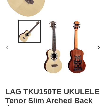
DIAPOSITIVE
DIAP
PRÉCÉDENTE
SUIV
LAG TKU150TE UKULELE
Tenor Slim Arched Back