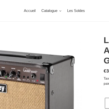
Accueil
Catalogue
Les Soldes
L
A
G
Pr
€3
no
Tax
pai