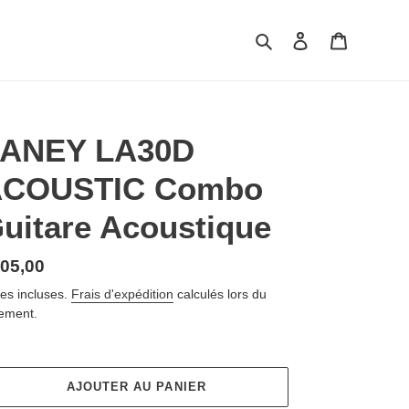
Rechercher
Se connecter
Panier
ANEY LA30D
COUSTIC Combo
uitare Acoustique
ix
05,00
rmal
es incluses.
Frais d'expédition
calculés lors du
ement.
AJOUTER AU PANIER