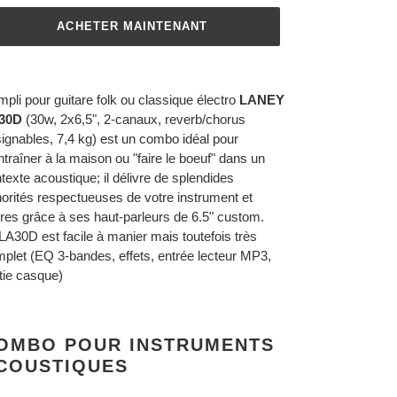
ACHETER MAINTENANT
ut
n
mpli pour guitare folk ou classique électro
LANEY
duit
30D
(30w, 2x6,5", 2-canaux, reverb/chorus
ignables, 7,4 kg) est un combo idéal pour
re
ntraîner à la maison ou "faire le boeuf" dans un
ier
texte acoustique; il délivre de splendides
orités respectueuses de votre instrument et
ires grâce à ses haut-parleurs de 6.5" custom.
LA30D est facile à manier mais toutefois très
plet (EQ 3-bandes, effets, entrée lecteur MP3,
tie casque)
OMBO POUR INSTRUMENTS
COUSTIQUES