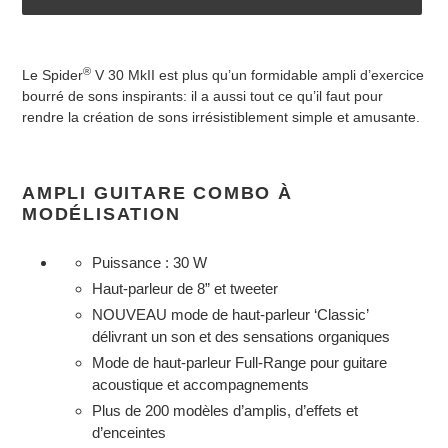
Ajout
d'un
®
Le Spider
V 30 MkII est plus qu’un formidable ampli d’exercice
produit
bourré de sons inspirants: il a aussi tout ce qu’il faut pour
à
rendre la création de sons irrésistiblement simple et amusante.
votre
panier
AMPLI GUITARE COMBO À
MODÉLISATION
Puissance : 30 W
Haut-parleur de 8” et tweeter
NOUVEAU mode de haut-parleur ‘Classic’
délivrant un son et des sensations organiques
Mode de haut-parleur Full-Range pour guitare
acoustique et accompagnements
Plus de 200 modèles d’amplis, d’effets et
d’enceintes