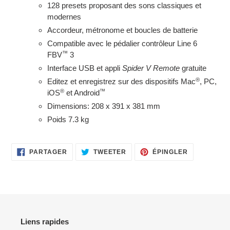
128 presets proposant des sons classiques et
modernes
Accordeur, métronome et boucles de batterie
Compatible avec le pédalier contrôleur Line 6
™
FBV
3
Interface USB et appli
Spider V Remote
gratuite
®
Editez et enregistrez sur des dispositifs Mac
, PC,
®
™
iOS
et Android
Dimensions: 208 x 391 x 381 mm
Poids 7.3 kg
PARTAGER
TWEETER
ÉPINGLER
PARTAGER
TWEETER
ÉPINGLER
SUR
SUR
SUR
FACEBOOK
TWITTER
PINTEREST
Liens rapides