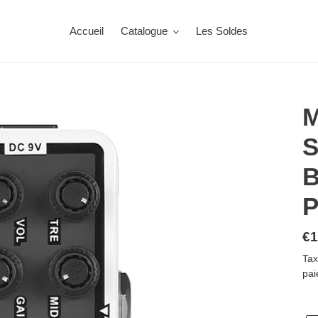
Accueil
Catalogue
Les Soldes
S
P
Pr
€1
no
Tax
pai