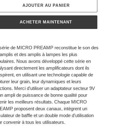
AJOUTER AU PANIER
ACHETER MAINTENANT
ut
n
série de MICRO PREAMP reconstitue le son des
duit
amplis et des amplis à lampes les plus
ulaires. Nous avons développé cette série en
re
lysant directement les amplificateurs dont ils
ier
nspirent, en utilisant une technologie capable de
turer leur grain, leur dynamiques et leurs
ctions. Merci d’utiliser un adaptateur secteur 9V
un ampli de puissance de bonne qualité pour
enir les meilleurs résultats. Chaque MICRO
AMP proposent deux canaux, intègrent un
ulateur de baffle et un double mode d'utilisation
r convenir à tous les utilisateurs.