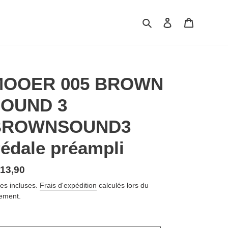
Rechercher
Se connecter
Panier
MOOER 005 BROWN
OUND 3
BROWNSOUND3
édale préampli
ix
13,90
rmal
es incluses.
Frais d'expédition
calculés lors du
ement.