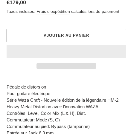
Prix
€179,00
normal
Taxes incluses.
Frais d'expédition
calculés lors du paiement.
AJOUTER AU PANIER
Ajout
d'un
Pédale de distorsion
produit
Pour guitare électrique
à
Série Waza Craft - Nouvelle édition de la légendaire HM-2
votre
Heavy Metal Distortion avec l'innovation WAZA
panier
Contrôles: Level, Color Mix (L & H), Dist.
Commutateur: Mode (S, C)
Commutateur au pied: Bypass (tamponné)
Entrée sur Jack 6,3 mm