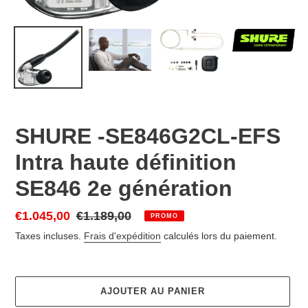
SHURE -SE846G2CL-EFS
Intra haute définition
SE846 2e génération
Prix
€1.045,00
Prix
€1.189,00
PROMO
réduit
normal
Taxes incluses.
Frais d'expédition
calculés lors du paiement.
AJOUTER AU PANIER