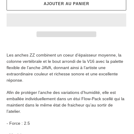
AJOUTER AU PANIER
Ajout
d'un
Les anches ZZ combinent un coeur d’épaisseur moyenne, la
produit
colonne vertébrale et le bout arrondi de la V16 avec la palette
à
flexible de l’anche JAVA, donnant ainsi à l’artiste une
votre
extraordinaire couleur et richesse sonore et une excellente
panier
réponse.
Afin de protéger l’anche des variations d’humidité, elle est
emballée individuellement dans un étui Flow-Pack scellé qui la
maintient dans le même état de fraicheur qu’au sortir de
l’atelier.
- Force : 2.5